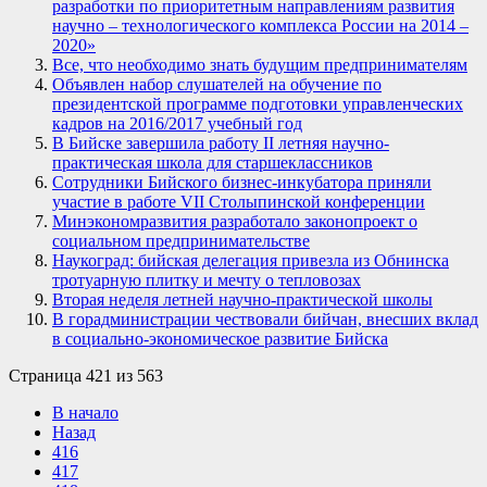
разработки по приоритетным направлениям развития
научно – технологического комплекса России на 2014 –
2020»
Все, что необходимо знать будущим предпринимателям
Объявлен набор слушателей на обучение по
президентской программе подготовки управленческих
кадров на 2016/2017 учебный год
В Бийске завершила работу II летняя научно-
практическая школа для старшеклассников
Сотрудники Бийского бизнес-инкубатора приняли
участие в работе VII Столыпинской конференции
Минэкономразвития разработало законопроект о
социальном предпринимательстве
Наукоград: бийская делегация привезла из Обнинска
тротуарную плитку и мечту о тепловозах
Вторая неделя летней научно-практической школы
В горадминистрации чествовали бийчан, внесших вклад
в социально-экономическое развитие Бийска
Страница 421 из 563
В начало
Назад
416
417