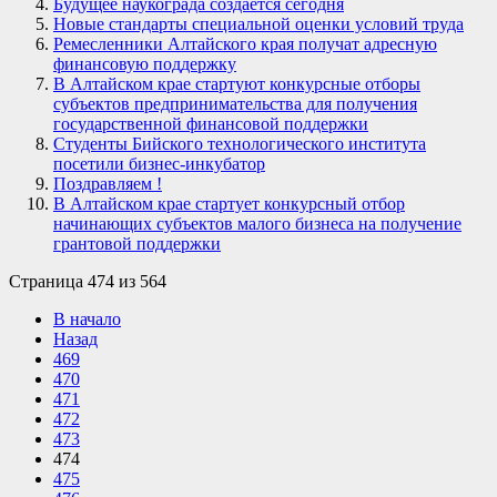
Будущее наукограда создается сегодня
Новые стандарты специальной оценки условий труда
Ремесленники Алтайского края получат адресную
финансовую поддержку
В Алтайском крае стартуют конкурсные отборы
субъектов предпринимательства для получения
государственной финансовой поддержки
Студенты Бийского технологического института
посетили бизнес-инкубатор
Поздравляем !
В Алтайском крае стартует конкурсный отбор
начинающих субъектов малого бизнеса на получение
грантовой поддержки
Страница 474 из 564
В начало
Назад
469
470
471
472
473
474
475