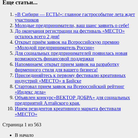
Еще статьи...
«В Сибири — ЕСТЬ!»: главное гастрособытие лета ждет
участников
Молодые предприниматели, ваш шанс заявить о себе!
До окончания регистрации на фестиваль «МЕСТО»
осталось всего 2 дня!
Открыт приём заявок на Всероссийскую премию
«Молодой предприниматель России»
Для социальных предпринимателей появилась новая
возможность финансовой поддержки
Напоминаем: открыт прием заявок на разработку
фирменного стиля для вашего бизнеса!
Присоединяйтесь к первому фестивалю креативных
индустрий «МЕСТО» в Бийске
Стартовал прием заявок на Всероссийский рейтинг
«Индекс дела»
Объявлен конкурс«ВЕКТОР ДОБРА» для социальных
предприятий Алтайского края.
Ищем резидентов креативного маркета фестиваля
«МЕСТО»
Страница 1 из 563
В начало