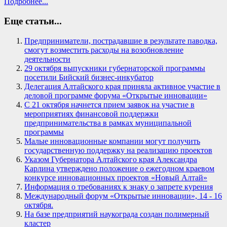
Подробнее...
Еще статьи...
Предприниматели, пострадавшие в результате паводка,
смогут возместить расходы на возобновление
деятельности
29 октября выпускники губернаторской программы
посетили Бийский бизнес-инкубатор
Делегация Алтайского края приняла активное участие в
деловой программе форума «Открытые инновации»
С 21 октября начнется прием заявок на участие в
мероприятиях финансовой поддержки
предпринимательства в рамках муниципальной
программы
Малые инновационные компании могут получить
государственную поддержку на реализацию проектов
Указом Губернатора Алтайского края Александра
Карлина утверждено положение о ежегодном краевом
конкурсе инновационных проектов «Новый Алтай»
Информация о требованиях к знаку о запрете курения
Международный форум «Открытые инновации», 14 - 16
октября.
На базе предприятий наукограда создан полимерный
кластер