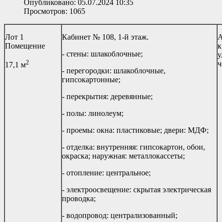
Опубликовано: 05.07.2024 10:35
Просмотров: 1065
Лот 1
Кабинет № 108, 1-й этаж.
А
Помещение
к
- стены: шлакоблочные;
у
2
ч
17,1 м
- перегородки: шлакоблочные,
гипсокартонные;
- перекрытия: деревянные;
- полы: линолеум;
- проемы: окна: пластиковые; двери: МДФ;
- отделка: внутренняя: гипсокартон, обои,
окраска; наружная: металлокассеты;
- отопление: центральное;
- электроосвещение: скрытая электрическая
проводка;
- водопровод: централизованный;