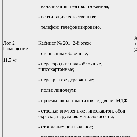
- канализация: централизованная;
- вентиляция: естественная;
- телефон: телефонизировано.
А
Лот 2
Кабинет № 201, 2-й этаж.
к
Помещение
у
- стены: шлакоблочные;
ч
2
11,5 м
- перегородки: шлакоблочные,
гипсокартонные;
- перекрытия: деревянные;
- полы: линолеум;
- проемы: окна: пластиковые; двери: МДФ;
- отделка: внутренняя: гипсокартон, обои,
окраска; наружная: металлокассеты;
- отопление: центральное;