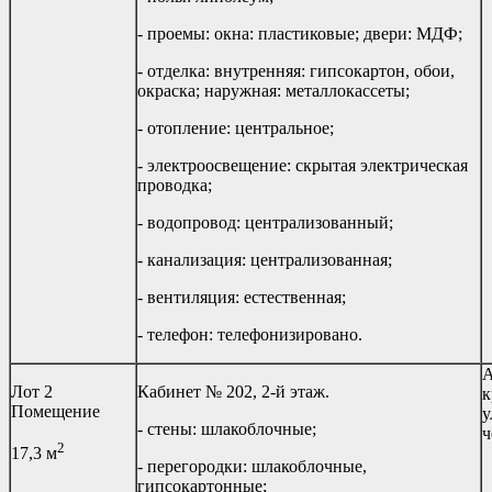
- проемы: окна: пластиковые; двери: МДФ;
- отделка: внутренняя: гипсокартон, обои,
окраска; наружная: металлокассеты;
- отопление: центральное;
- электроосвещение: скрытая электрическая
проводка;
- водопровод: централизованный;
- канализация: централизованная;
- вентиляция: естественная;
- телефон: телефонизировано.
А
Лот 2
Кабинет № 202, 2-й этаж.
к
Помещение
у
- стены: шлакоблочные;
ч
2
17,3 м
- перегородки: шлакоблочные,
гипсокартонные;