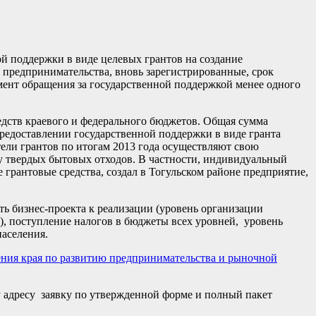
ой поддержки в виде целевых грантов на создание
о предпринимательства, вновь зарегистрированные, срок
мент обращения за государственной поддержкой менее одного
едств краевого и федерального бюджетов. Общая сумма
 предоставлении государственной поддержки в виде гранта
ели грантов по итогам 2013 года осуществляют свою
озу твердых бытовых отходов. В частности, индивидуальный
рантовые средства, создал в Тогульском районе предприятие,
ь бизнес-проекта к реализации (уровень организации
а), поступление налогов в бюджеты всех уровней, уровень
населения.
ения края по развитию предпринимательства и рыночной
ому адресу заявку по утвержденной форме и полный пакет