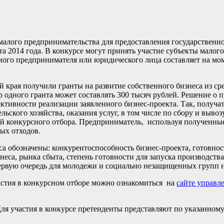
 малого предпринимательства для предоставления государственн
та 2014 года. В конкурсе могут принять участие субъекты малог
ного предпринимателя или юридического лица составляет на мо
края получили гранты на развитие собственного бизнеса из ср
ер одного гранта может составлять 300 тысяч рублей. Решение о
тивности реализации заявленного бизнес-проекта. Так, получат
льского хозяйства, оказания услуг, в том числе по сбору и выв
конкурсного отбора. Предприниматель, используя полученные г
ых отходов.
обозначены: конкурентоспособность бизнес-проекта, готовност
неса, рынка сбыта, степень готовности для запуска производств
первую очередь для молодежи и социально незащищенных групп 
астия в конкурсном отборе можно ознакомиться на
сайте управл
3. Для участия в конкурсе претенденты представляют по указанн